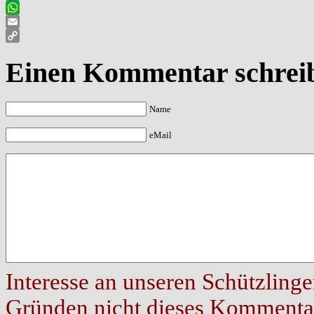
Facebook
WhatsApp
Email
Copy
Einen Kommentar schrei
Link
Name
eMail
Interesse an unseren Schützlinge
Gründen nicht dieses Kommentar