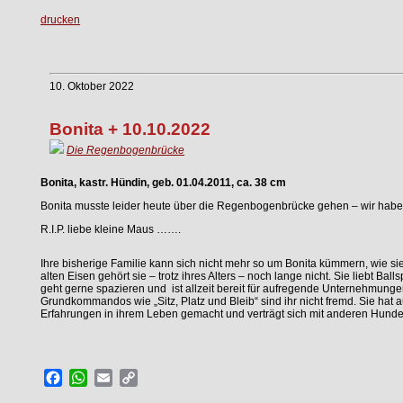
drucken
10. Oktober 2022
Bonita + 10.10.2022
Die Regenbogenbrücke
Bonita, kastr. Hündin, geb. 01.04.2011, ca. 38 cm
Bonita musste leider heute über die Regenbogenbrücke gehen – wir haben 
R.I.P. liebe kleine Maus …….
Ihre bisherige Familie kann sich nicht mehr so um Bonita kümmern, wie si
alten Eisen gehört sie – trotz ihres Alters – noch lange nicht. Sie liebt Bal
geht gerne spazieren und ist allzeit bereit für aufregende Unternehmunge
Grundkommandos wie „Sitz, Platz und Bleib“ sind ihr nicht fremd. Sie hat 
Erfahrungen in ihrem Leben gemacht und verträgt sich mit anderen Hund
Facebook
WhatsApp
Email
Copy
Link