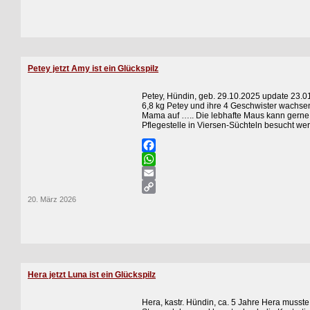
Link
Petey jetzt Amy ist ein Glückspilz
Petey, Hündin, geb. 29.10.2025 update 23.0
6,8 kg Petey und ihre 4 Geschwister wachse
Mama auf ….. Die lebhafte Maus kann gerne 
Pflegestelle in Viersen-Süchteln besucht we
Facebook
WhatsApp
Email
20. März 2026
Copy
Link
Hera jetzt Luna ist ein Glückspilz
Hera, kastr. Hündin, ca. 5 Jahre Hera musste