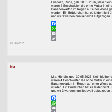
Friedolin, Rüde, geb. 30.05.2026, klein blei
waren 4 Geschwister, die ohne Mutter in ein
Bananenkarton im Regen auf einer Wiese g
wurden. Ein Brüderchen hat es leider nicht ü
und wir 3 werden nun liebevoll aufgezogen 
Facebook
WhatsApp
Email
20. Juli 2026
Copy
Link
Mia
Mia, Hündin, geb. 30.05.2026, klein bleibend
waren 4 Geschwister, die ohne Mutter in ein
Bananenkarton im Regen auf einer Wiese g
wurden. Ein Brüderchen hat es leider nicht ü
und wir 3 werden nun liebevoll aufgezogen 
Facebook
WhatsApp