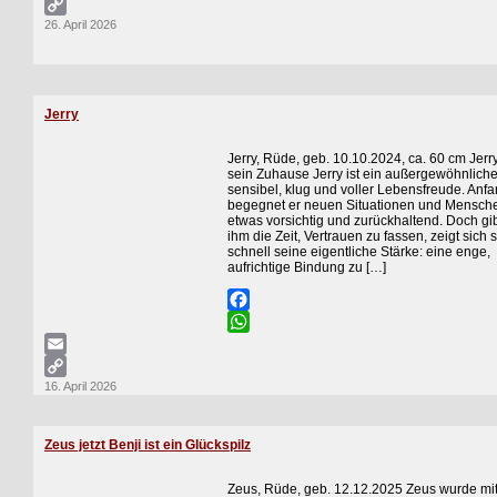
Email
26. April 2026
Copy
Link
Jerry
Jerry, Rüde, geb. 10.10.2024, ca. 60 cm Jerr
sein Zuhause Jerry ist ein außergewöhnlich
sensibel, klug und voller Lebensfreude. Anf
begegnet er neuen Situationen und Mensch
etwas vorsichtig und zurückhaltend. Doch gi
ihm die Zeit, Vertrauen zu fassen, zeigt sich 
schnell seine eigentliche Stärke: eine enge,
aufrichtige Bindung zu […]
Facebook
WhatsApp
Email
16. April 2026
Copy
Link
Zeus jetzt Benji ist ein Glückspilz
Zeus, Rüde, geb. 12.12.2025 Zeus wurde mi