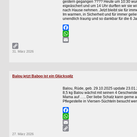
gestern gegangen ???? Heute um 10:30 wur
eigeäschert und um 14 Uhr durften wir sie w
nach Hause nehmen. Jetzt bleibt sie für imme
Im warmen, in Sicherheit und für immer gelieb
unendlich traurig und so dankbar für die 6 J
Facebook
WhatsApp
Email
31. März 2026
Copy
Link
Balou jetzt Baboo ist ein Glückspilz
Balou, Rüde, geb. 29.10.2025 update 23.01
8,5 kg Balou wächst mit seinen 4 Geschwist
Mama auf ….. Der liebe Schatz kann gerne a
Pflegestelle in Viersen-Süchteln besucht we
Facebook
WhatsApp
Email
27. März 2026
Copy