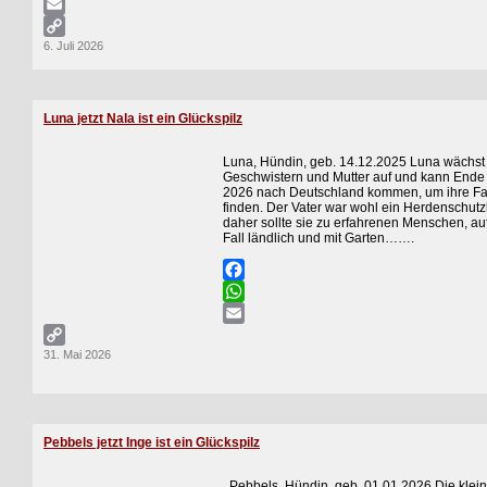
WhatsApp
Email
6. Juli 2026
Copy
Link
Luna jetzt Nala ist ein Glückspilz
Luna, Hündin, geb. 14.12.2025 Luna wächst 
Geschwistern und Mutter auf und kann Ende
2026 nach Deutschland kommen, um ihre Fa
finden. Der Vater war wohl ein Herdenschut
daher sollte sie zu erfahrenen Menschen, au
Fall ländlich und mit Garten…….
Facebook
WhatsApp
Email
31. Mai 2026
Copy
Link
Pebbels jetzt Inge ist ein Glückspilz
Pebbels, Hündin, geb. 01.01.2026 Die klei