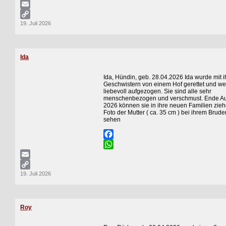
WhatsApp
Email
19. Juli 2026
Copy
Link
Ida
Ida, Hündin, geb. 28.04.2026 Ida wurde mit i
Geschwistern von einem Hof gerettet und wer
liebevoll aufgezogen. Sie sind alle sehr
menschenbezogen und verschmust. Ende A
2026 können sie in ihre neuen Familien zi
Foto der Mutter ( ca. 35 cm ) bei ihrem Brude
sehen
Facebook
WhatsApp
Email
19. Juli 2026
Copy
Link
Roy