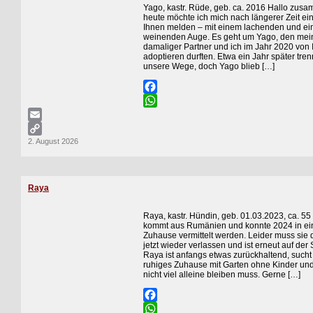
Yago, kastr. Rüde, geb. ca. 2016 Hallo zus
heute möchte ich mich nach längerer Zeit ei
Ihnen melden – mit einem lachenden und e
weinenden Auge. Es geht um Yago, den mei
damaliger Partner und ich im Jahr 2020 von
adoptieren durften. Etwa ein Jahr später tren
unsere Wege, doch Yago blieb […]
Facebook
WhatsApp
Email
2. August 2026
Copy
Link
Raya
Raya, kastr. Hündin, geb. 01.03.2023, ca. 5
kommt aus Rumänien und konnte 2024 in ei
Zuhause vermittelt werden. Leider muss sie 
jetzt wieder verlassen und ist erneut auf der
Raya ist anfangs etwas zurückhaltend, sucht
ruhiges Zuhause mit Garten ohne Kinder und
nicht viel alleine bleiben muss. Gerne […]
Facebook