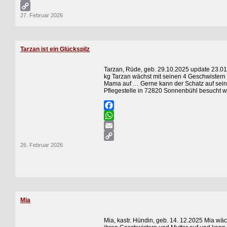
Email
27. Februar 2026
Copy
Link
Tarzan ist ein Glückspilz
Tarzan, Rüde, geb. 29.10.2025 update 23.01
kg Tarzan wächst mit seinen 4 Geschwistern
Mama auf … Gerne kann der Schatz auf sein
Pflegestelle in 72820 Sonnenbühl besucht 
Facebook
WhatsApp
Email
26. Februar 2026
Copy
Link
Mia
Mia, kastr. Hündin, geb. 14. 12.2025 Mia wäc