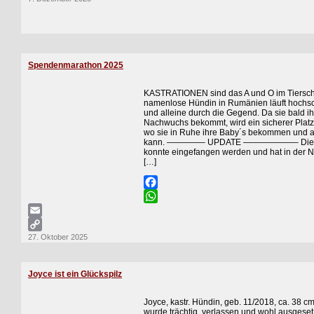
Copy
Link
Spendenmarathon 2025
KASTRATIONEN sind das A und O im Tiersch
namenlose Hündin in Rumänien läuft hoch
und alleine durch die Gegend. Da sie bald i
Nachwuchs bekommt, wird ein sicherer Platz
wo sie in Ruhe ihre Baby´s bekommen und 
kann. ————– UPDATE ——————– Die 
konnte eingefangen werden und hat in der N
[…]
Facebook
WhatsApp
Email
27. Oktober 2025
Copy
Link
Joyce ist ein Glückspilz
Joyce, kastr. Hündin, geb. 11/2018, ca. 38 c
wurde trächtig, verlassen und wohl ausgeset