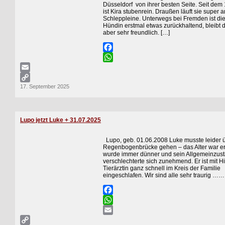
Düsseldorf von ihrer besten Seite. Seit dem 
ist Kira stubenrein. Draußen läuft sie super a
Schleppleine. Unterwegs bei Fremden ist di
Hündin erstmal etwas zurückhaltend, bleibt 
aber sehr freundlich. […]
Facebook
WhatsApp
Email
17. September 2025
Copy
Link
Lupo jetzt Luke + 31.07.2025
Lupo, geb. 01.06.2008 Luke musste leider ü
Regenbogenbrücke gehen – das Alter war err
wurde immer dünner und sein Allgemeinzus
verschlechterte sich zunehmend. Er ist mit Hi
Tierärztin ganz schnell im Kreis der Familie
eingeschlafen. Wir sind alle sehr traurig …
Facebook
WhatsApp
Email