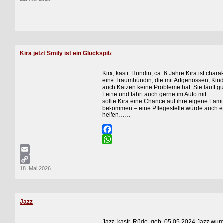
Copy
Link
Kira jetzt Smily ist ein Glückspilz
Kira, kastr. Hündin, ca. 6 Jahre Kira ist charak
eine Traumhündin, die mit Artgenossen, Kin
auch Katzen keine Probleme hat. Sie läuft gu
Leine und fährt auch gerne im Auto mit ……
sollte Kira eine Chance auf ihre eigene Fami
bekommen – eine Pflegestelle würde auch er
helfen……
Facebook
WhatsApp
Email
18. Mai 2026
Copy
Link
Jazz
Jazz, kastr. Rüde, geb. 05.05.2024 Jazz wur