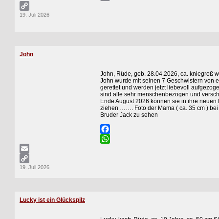
Email
19. Juli 2026
Copy
Link
John
John, Rüde, geb. 28.04.2026, ca. kniegroß 
John wurde mit seinen 7 Geschwistern von 
gerettet und werden jetzt liebevoll aufgezoge
sind alle sehr menschenbezogen und versc
Ende August 2026 können sie in ihre neuen 
ziehen ……. Foto der Mama ( ca. 35 cm ) be
Bruder Jack zu sehen
Facebook
WhatsApp
Email
19. Juli 2026
Copy
Link
Lucky ist ein Glückspilz