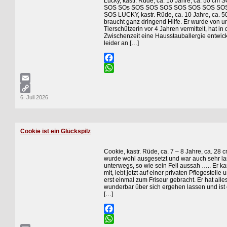
Lucky, kastr. Rüde, ca. 10 Jahre, ca. 50 cm
SOS SOs SOS SOS SOS SOS SOS SOS SO
SOS LUCKY, kastr. Rüde, ca. 10 Jahre, ca. 5
braucht ganz dringend Hilfe. Er wurde von u
Tierschützerin vor 4 Jahren vermittelt, hat in 
Zwischenzeit eine Hausstauballergie entwick
leider an […]
Facebook
WhatsApp
Email
6. Juli 2026
Copy
Link
Cookie ist ein Glückspilz
Cookie, kastr. Rüde, ca. 7 – 8 Jahre, ca. 28
wurde wohl ausgesetzt und war auch sehr l
unterwegs, so wie sein Fell aussah ….. Er k
mit, lebt jetzt auf einer privaten Pflegestelle
erst einmal zum Friseur gebracht. Er hat alle
wunderbar über sich ergehen lassen und ist 
[…]
Facebook