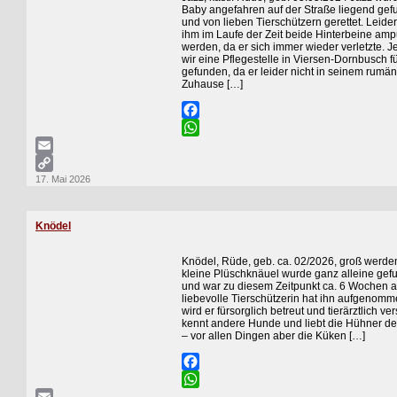
Baby angefahren auf der Straße liegend ge
und von lieben Tierschützern gerettet. Leide
ihm im Laufe der Zeit beide Hinterbeine ampu
werden, da er sich immer wieder verletzte. J
wir eine Pflegestelle in Viersen-Dornbusch fü
gefunden, da er leider nicht in seinem rumä
Zuhause […]
Facebook
WhatsApp
Email
17. Mai 2026
Copy
Link
Knödel
Knödel, Rüde, geb. ca. 02/2026, groß werd
kleine Plüschknäuel wurde ganz alleine ge
und war zu diesem Zeitpunkt ca. 6 Wochen a
liebevolle Tierschützerin hat ihn aufgenomm
wird er fürsorglich betreut und tierärztlich ver
kennt andere Hunde und liebt die Hühner de
– vor allen Dingen aber die Küken […]
Facebook