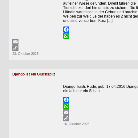
auf einer Wiese gefunden. Direkt fuhren die
Tierschützer dort hin um sie zu sichern. Die l
Hündin war mitten in der Geburt und brachte 
Welpen zur Welt. Leider haben es 2 nicht ges
und sind verstorben. Kurz […]
Facebook
WhatsApp
Email
23. Oktober 2025
Copy
Link
Django ist ein Glückspilz
Django, kastr. Rüde, geb. 17.04.2016 Django
einfach nur ein Schatz ……..
Facebook
WhatsApp
Email
16. Oktober 2025
Copy
Link