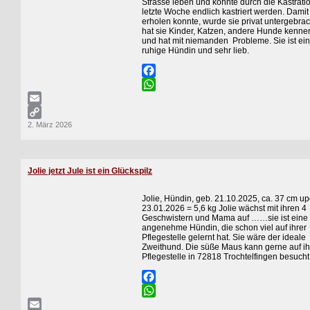
Strasse leben und konnte durch die Kastrati
letzte Woche endlich kastriert werden. Damit 
erholen konnte, wurde sie privat untergebrac
hat sie Kinder, Katzen, andere Hunde kenne
und hat mit niemanden Probleme. Sie ist ei
ruhige Hündin und sehr lieb.
Facebook
WhatsApp
Email
2. März 2026
Copy
Link
Jolie jetzt Jule ist ein Glückspilz
Jolie, Hündin, geb. 21.10.2025, ca. 37 cm u
23.01.2026 = 5,6 kg Jolie wächst mit ihren 4
Geschwistern und Mama auf ……sie ist eine 
angenehme Hündin, die schon viel auf ihrer
Pflegestelle gelernt hat. Sie wäre der ideale
Zweithund. Die süße Maus kann gerne auf ih
Pflegestelle in 72818 Trochtelfingen besuch
Facebook
WhatsApp