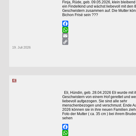
Finja, Rüde, geb. 09.05.2026, klein bleibend 
ein Findelkind und wächst liebevoll mit den 
Geschwistern zusammen auf. Die Mutter kön
Bichon Frisé sein ???
Facebook
WhatsApp
Email
19. Juli 2026
Copy
Link
Eli
Eli, Hündin, geb. 28.04.2026 Eli wurde mit i
Geschwistern von einem Hof gerettet und wer
liebevoll aufgezogen. Sie sind alle sehr
menschenbezogen und verschmust. Ende A
2026 können sie in ihre neuen Familien zi
Foto der Mutter ( ca. 35 cm ) bei ihrem Brude
sehen
Facebook