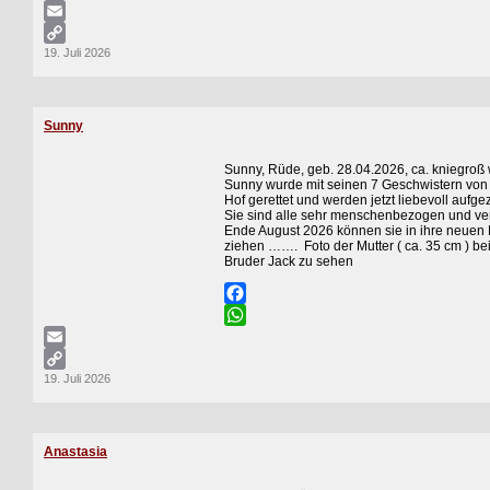
WhatsApp
Email
19. Juli 2026
Copy
Link
Sunny
Sunny, Rüde, geb. 28.04.2026, ca. kniegroß
Sunny wurde mit seinen 7 Geschwistern von
Hof gerettet und werden jetzt liebevoll aufg
Sie sind alle sehr menschenbezogen und ve
Ende August 2026 können sie in ihre neuen 
ziehen ……. Foto der Mutter ( ca. 35 cm ) be
Bruder Jack zu sehen
Facebook
WhatsApp
Email
19. Juli 2026
Copy
Link
Anastasia