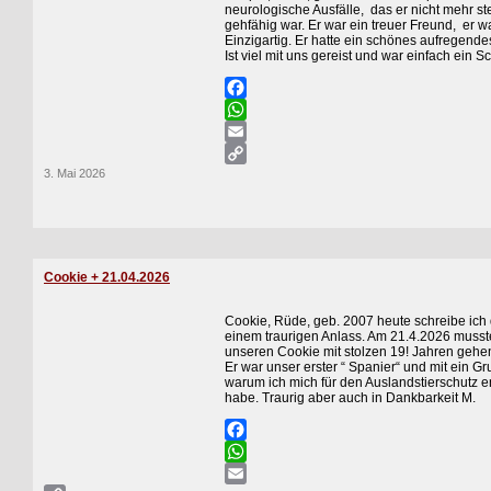
neurologische Ausfälle, das er nicht mehr st
gehfähig war. Er war ein treuer Freund, er w
Einzigartig. Er hatte ein schönes aufregend
Ist viel mit uns gereist und war einfach ein S
Facebook
WhatsApp
Email
3. Mai 2026
Copy
Link
Cookie + 21.04.2026
Cookie, Rüde, geb. 2007 heute schreibe ich 
einem traurigen Anlass. Am 21.4.2026 musst
unseren Cookie mit stolzen 19! Jahren gehe
Er war unser erster “ Spanier“ und mit ein Gr
warum ich mich für den Auslandstierschutz e
habe. Traurig aber auch in Dankbarkeit M.
Facebook
WhatsApp