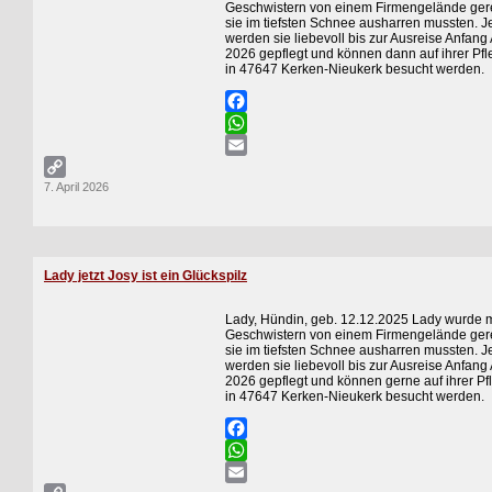
Geschwistern von einem Firmengelände gere
sie im tiefsten Schnee ausharren mussten. Je
werden sie liebevoll bis zur Ausreise Anfang 
2026 gepflegt und können dann auf ihrer Pfl
in 47647 Kerken-Nieukerk besucht werden.
Facebook
WhatsApp
Email
7. April 2026
Copy
Link
Lady jetzt Josy ist ein Glückspilz
Lady, Hündin, geb. 12.12.2025 Lady wurde m
Geschwistern von einem Firmengelände gere
sie im tiefsten Schnee ausharren mussten. Je
werden sie liebevoll bis zur Ausreise Anfang 
2026 gepflegt und können gerne auf ihrer Pf
in 47647 Kerken-Nieukerk besucht werden.
Facebook
WhatsApp