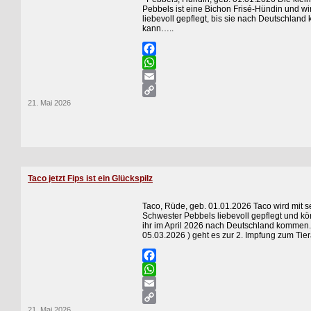
Pebbels ist eine Bichon Frisé-Hündin und wi
liebevoll gepflegt, bis sie nach Deutschlan
kann…..
Facebook
WhatsApp
Email
21. Mai 2026
Copy
Link
Taco jetzt Fips ist ein Glückspilz
Taco, Rüde, geb. 01.01.2026 Taco wird mit s
Schwester Pebbels liebevoll gepflegt und kö
ihr im April 2026 nach Deutschland kommen.
05.03.2026 ) geht es zur 2. Impfung zum Tiera
Facebook
WhatsApp
Email
21. Mai 2026