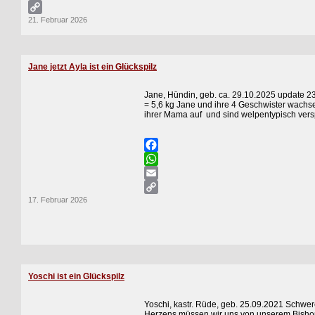
Email
21. Februar 2026
Copy
Link
Jane jetzt Ayla ist ein Glückspilz
Jane, Hündin, geb. ca. 29.10.2025 update 2
= 5,6 kg Jane und ihre 4 Geschwister wachs
ihrer Mama auf und sind welpentypisch ver
Facebook
WhatsApp
Email
17. Februar 2026
Copy
Link
Yoschi ist ein Glückspilz
Yoschi, kastr. Rüde, geb. 25.09.2021 Schwe
Herzens müssen wir uns von unserem Bisho