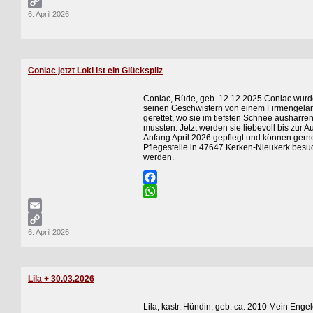
Email
6. April 2026
Copy
Link
Coniac jetzt Loki ist ein Glückspilz
Coniac, Rüde, geb. 12.12.2025 Coniac wurd
seinen Geschwistern von einem Firmengelä
gerettet, wo sie im tiefsten Schnee ausharre
mussten. Jetzt werden sie liebevoll bis zur A
Anfang April 2026 gepflegt und können gerne
Pflegestelle in 47647 Kerken-Nieukerk besu
werden.
Facebook
WhatsApp
Email
6. April 2026
Copy
Link
Lila + 30.03.2026
Lila, kastr. Hündin, geb. ca. 2010 Mein Engel