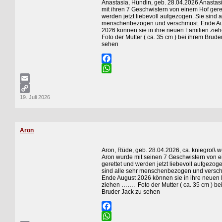
Anastasia, Hündin, geb. 28.04.2026 Anastas
mit ihren 7 Geschwistern von einem Hof gere
werden jetzt liebevoll aufgezogen. Sie sind a
menschenbezogen und verschmust. Ende A
2026 können sie in ihre neuen Familien zi
Foto der Mutter ( ca. 35 cm ) bei ihrem Brude
sehen
Facebook
WhatsApp
Email
19. Juli 2026
Copy
Link
Aron
Aron, Rüde, geb. 28.04.2026, ca. kniegroß 
Aron wurde mit seinen 7 Geschwistern von 
gerettet und werden jetzt liebevoll aufgezoge
sind alle sehr menschenbezogen und versc
Ende August 2026 können sie in ihre neuen 
ziehen ……. Foto der Mutter ( ca. 35 cm ) be
Bruder Jack zu sehen
Facebook