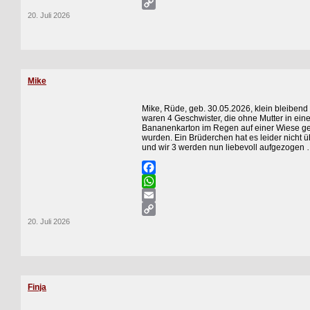
Email
20. Juli 2026
Copy
Link
Mike
Mike, Rüde, geb. 30.05.2026, klein bleibend
waren 4 Geschwister, die ohne Mutter in ein
Bananenkarton im Regen auf einer Wiese g
wurden. Ein Brüderchen hat es leider nicht ü
und wir 3 werden nun liebevoll aufgezogen 
Facebook
WhatsApp
Email
20. Juli 2026
Copy
Link
Finja