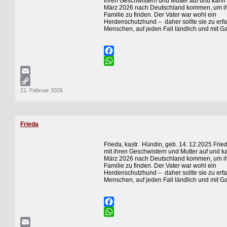
ihren Geschwistern und Mutter auf und kan
März 2026 nach Deutschland kommen, um i
Familie zu finden. Der Vater war wohl ein
Herdenschutzhund – daher sollte sie zu erf
Menschen, auf jeden Fall ländlich und mit 
Facebook
WhatsApp
Email
21. Februar 2026
Copy
Link
Frieda
Frieda, kastr. Hündin, geb. 14. 12.2025 Frie
mit ihren Geschwistern und Mutter auf und 
März 2026 nach Deutschland kommen, um i
Familie zu finden. Der Vater war wohl ein
Herdenschutzhund – daher sollte sie zu erf
Menschen, auf jeden Fall ländlich und mit 
Facebook
WhatsApp