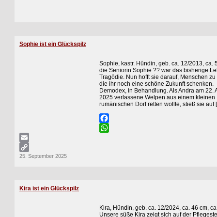
Sophie ist ein Glückspilz
Sophie, kastr. Hündin, geb. ca. 12/2013, ca.
die Seniorin Sophie ?? war das bisherige L
Tragödie. Nun hofft sie darauf, Menschen zu 
die ihr noch eine schöne Zukunft schenken.
Demodex, in Behandlung. Als Andra am 22. 
2025 verlassene Welpen aus einem kleinen
rumänischen Dorf retten wollte, stieß sie auf 
Facebook
WhatsApp
Email
25. September 2025
Copy
Link
Kira ist ein Glückspilz
Kira, Hündin, geb. ca. 12/2024, ca. 46 cm, ca
Unsere süße Kira zeigt sich auf der Pflegeste