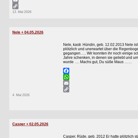
WhatsApp
Email
13. Mai 2026
Copy
Link
Nele + 04.05.2026
Nele, kastr. Hündin, geb. 12.02.2013 Nele is
plötzlich und unerwartet über die Regenbo
gegangen….. Wir konnten ihr noch einige s
Jahre schenken, in denen sie geliebt und um
wurde …. Machs gut, Du süße Maus ……
Facebook
WhatsApp
Email
4. Mai 2026
Copy
Link
Casper + 02.05.2026
Casper, Rüde, geb. 2012 Er hatte plötzlich s