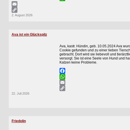
WhatsApp
Email
2. August 2026
Copy
Link
Ava ist ein Glückspilz
Ava, kastr. Hündin, geb. 10.05.2024 Ava wur
Cookie gefunden und zu einer lieben Tiersch
gebracht. Dort wird sie liebevoll und tierärztl
versorgt. Sie ist eine Seele von Hund und ha
Katzen keine Probleme.
Facebook
WhatsApp
Email
22. Juli 2026
Copy
Link
Friedolin