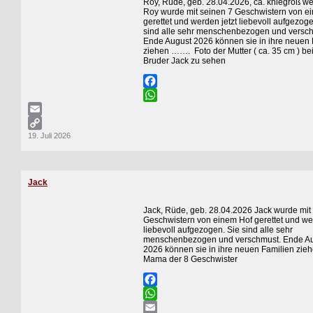
Roy, Rüde, geb. 28.04.2026, ca. kniegroß w
Roy wurde mit seinen 7 Geschwistern von e
gerettet und werden jetzt liebevoll aufgezoge
sind alle sehr menschenbezogen und versc
Ende August 2026 können sie in ihre neuen 
ziehen ……. Foto der Mutter ( ca. 35 cm ) be
Bruder Jack zu sehen
Facebook
WhatsApp
Email
19. Juli 2026
Copy
Link
Jack
Jack, Rüde, geb. 28.04.2026 Jack wurde mit
Geschwistern von einem Hof gerettet und wer
liebevoll aufgezogen. Sie sind alle sehr
menschenbezogen und verschmust. Ende A
2026 können sie in ihre neuen Familien zi
Mama der 8 Geschwister
Facebook
WhatsApp