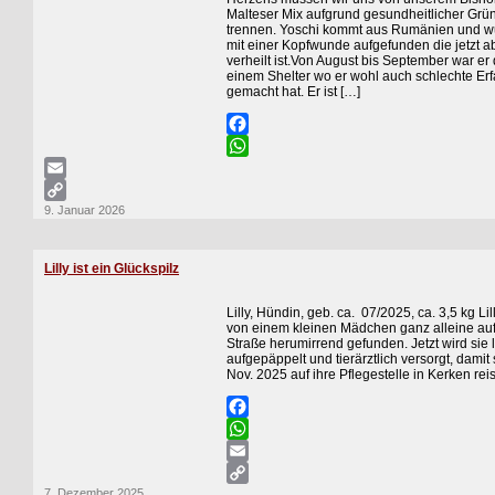
Malteser Mix aufgrund gesundheitlicher Grü
trennen. Yoschi kommt aus Rumänien und w
mit einer Kopfwunde aufgefunden die jetzt a
verheilt ist.Von August bis September war er
einem Shelter wo er wohl auch schlechte Er
gemacht hat. Er ist […]
Facebook
WhatsApp
Email
9. Januar 2026
Copy
Link
Lilly ist ein Glückspilz
Lilly, Hündin, geb. ca. 07/2025, ca. 3,5 kg Li
von einem kleinen Mädchen ganz alleine auf
Straße herumirrend gefunden. Jetzt wird sie l
aufgepäppelt und tierärztlich versorgt, damit
Nov. 2025 auf ihre Pflegestelle in Kerken rei
Facebook
WhatsApp
Email
7. Dezember 2025