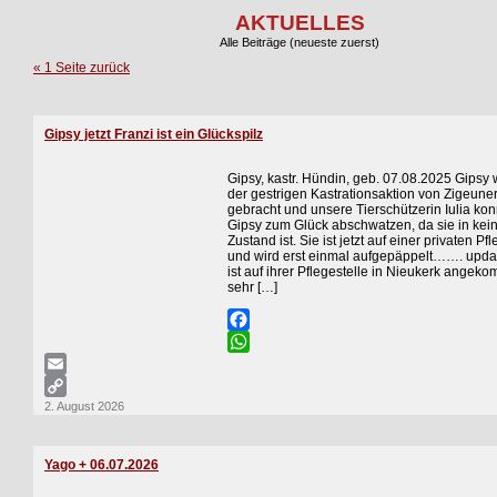
AKTUELLES
Alle Beiträge (neueste zuerst)
« 1 Seite zurück
Gipsy jetzt Franzi ist ein Glückspilz
Gipsy, kastr. Hündin, geb. 07.08.2025 Gipsy
der gestrigen Kastrationsaktion von Zigeune
gebracht und unsere Tierschützerin Iulia ko
Gipsy zum Glück abschwatzen, da sie in kei
Zustand ist. Sie ist jetzt auf einer privaten Pf
und wird erst einmal aufgepäppelt……. upda
ist auf ihrer Pflegestelle in Nieukerk angeko
sehr […]
Facebook
WhatsApp
Email
2. August 2026
Copy
Link
Yago + 06.07.2026